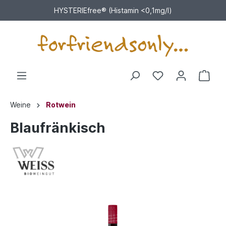
HYSTERIEfree® (Histamin <0,1mg/l)
Weine
Rotwein
Blaufränkisch