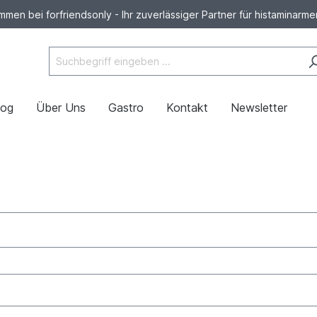
mmen bei forfriendsonly - Ihr zuverlässiger Partner für histaminarm
log
Über Uns
Gastro
Kontakt
Newsletter