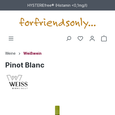
HYSTERIEfree® (Histamin <0,1mg/l)
Weine
Weißwein
Pinot Blanc