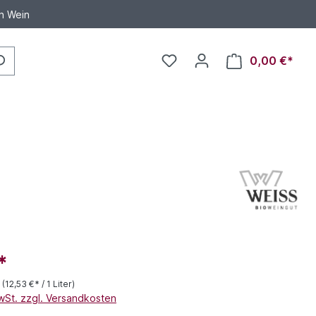
en Wein
0,00 €*
*
r
(12,53 €* / 1 Liter)
MwSt. zzgl. Versandkosten