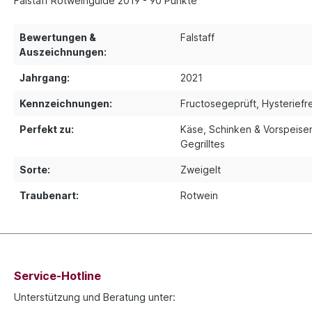
Falstaff Rotweinguide 2019 - 90 Punkte
Bewertungen &
Falstaff
Auszeichnungen:
Jahrgang:
2021
Kennzeichnungen:
Fructosegeprüft
, Hysteriefr
Perfekt zu:
Käse, Schinken & Vorspeise
Gegrilltes
Sorte:
Zweigelt
Traubenart:
Rotwein
Service-Hotline
Unterstützung und Beratung unter: