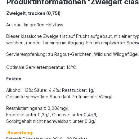
Produktinformationen "Zweigelt clas
Zweigelt
,
trocken
(0,75l)
Ausbau: Im großen Holzfass.
Dieser klassische Zweigelt ist auf Frucht aufgebaut, mit einer
weichen, runden Tanninen im Abgang. Ein unkomplizierter Speis
Servierempfehlung: zu Ragout-Gerichten, Wild und Wildgeflügel, 
Optimale Serviertemperatur: 16°C
Fakten:
Alkohol: 13%; Säure: 4,4‰; Restzucker: 1g/l;
Gesamte schweflige Säure laut Prüfnummer: 62mg/l
Resthistamingehalt: 0,006mg/l,
Fructose unter 0,3g/l, Glucose: unter 0,4g/l,
Sorbitgehalt nicht nachweisbar: unter 0,3g/l
.
Bewertung: